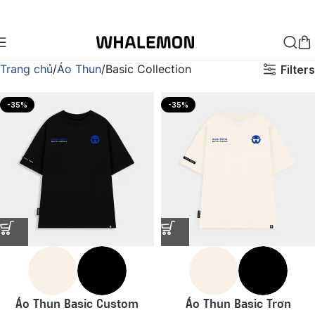
ARRIVALS
đơn
-
hàng
OFFICE
từ
WEAR
500K
🔥
Trang chủ
Áo Thun
Basic Collection
Filters
-35%
-35%
Áo Thun Basic Custom
Áo Thun Basic Trơn